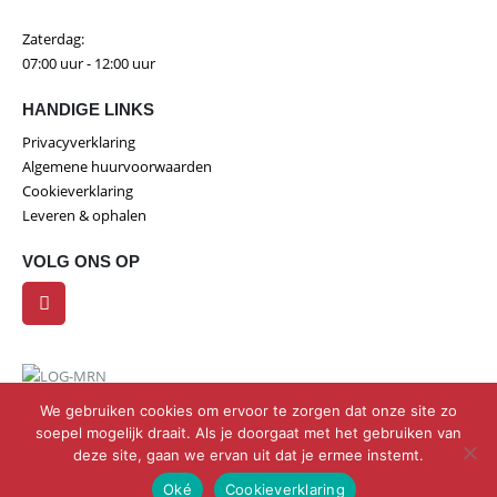
Zaterdag:
07:00 uur - 12:00 uur
HANDIGE LINKS
Privacyverklaring
Algemene huurvoorwaarden
Cookieverklaring
Leveren & ophalen
VOLG ONS OP
We gebruiken cookies om ervoor te zorgen dat onze site zo
soepel mogelijk draait. Als je doorgaat met het gebruiken van
deze site, gaan we ervan uit dat je ermee instemt.
Design & realisatie door Klok Media
Oké
Cookieverklaring