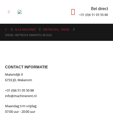
Bel direct
+31 (0)6 51 05 50 88
ALLE MACHINES
HEFTRUCKS
,
DIESEL
DIESEL HEFTRUCK MANITOU BUGGY
CONTACT INFORMATIE
Matendijk 9
6733 JD, Wekerom
+31 (0)6 51 05 50 88
info@machinerent.nl
Maandag t/m vrijdag:
07:00 uur - 20:00 uur