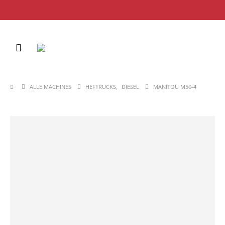
ALLE MACHINES
HEFTRUCKS
,
DIESEL
MANITOU M50-4