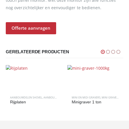
touch panel monitor. Met deze monitor zijn alle functies
nog overzichtelijker en eenvoudiger te bedienen.
Offerte aanvragen
GERELATEERDE PRODUCTEN
AANBOUWDELEN SHOVEL
,
AANBOUWDELEN VERREIKER
MINI EN MIDI GRAVERS
,
DIESEL
,
ELECTRISCHE
,
MINI GRAVERS
,
HOUTVERSNIPP
Rijplaten
Minigraver 1 ton